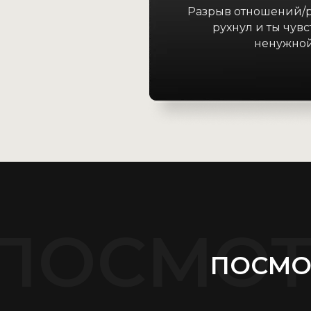
Разрыв отношений/р
рухнул и ты чув
ненужной
ПОСМОТ
ПОСМО