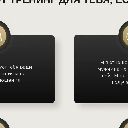
Ты в отноше
ет тебя ради
мужчина не 
ствия и не
тебя. Мног
тношения
получа