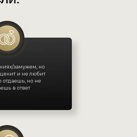
ниях/замужем, но
ценит и не любит
о отдаешь, но не
ешь в ответ