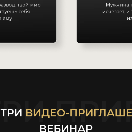
азвод, твой мир
Мужчина т
ствуешь себя
исчезает, и
 ему
и
РИ ПРИ
ТРИ
ВИДЕО-ПРИГЛАШ
ВЕБИНАР