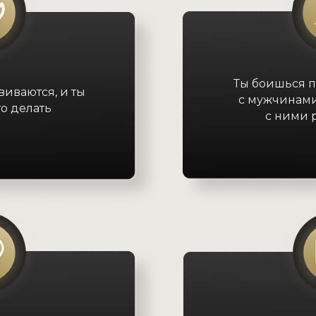
Ты боишься п
иваются, и ты
с мужчинами.
то делать
с ними 